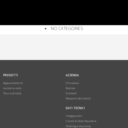
NO CATEGORIES
PRODOTTI
AZIENDA
Appuntamenti
Chi siamo
Lezioni e corsi
Notizie
Tour e attività
Contatti
Racconti dei clienti
DATI TECNICI
Integrazioni
Canali di distribuzione
Hosting e sicurezza