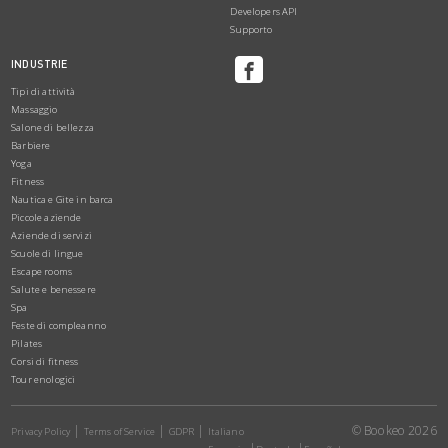
Developers API
Supporto
INDUSTRIE
Tipi di attività
Massaggio
Salone di bellezza
Barbiere
Yoga
Fitness
Nautica e Gite in barca
Piccole aziende
Aziende di servizi
Scuole di lingue
Escape rooms
Salute e benessere
Spa
Feste di compleanno
Pilates
Corsi di fitness
Tour enologici
© Bookeo 2026
Privacy Policy
Terms of Service
GDPR
Italiano