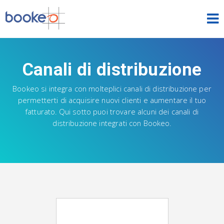
HOME
Canali di distribuzione
I NOSTRI PRODOTTI
Bookeo si integra con molteplici canali di distribuzione per
PREZZI
permetterti di acquisire nuovi clienti e aumentare il tuo
fatturato. Qui sotto puoi trovare alcuni dei canali di
NEWS
distribuzione integrati con Bookeo.
PROVA GRATUITA
ACCEDI
ITALIANO