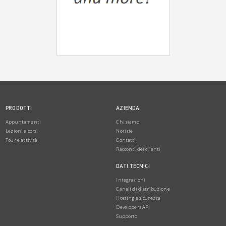
PRODOTTI
AZIENDA
Appuntamenti
Chi siamo
Lezioni e corsi
Notizie
Tour e attività
Contatti
Racconti dei clienti
DATI TECNICI
Integrazioni
Canali di distribuzione
Hosting e sicurezza
Developers API
Supporto