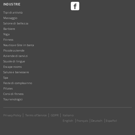
INDUSTRIE
Tipi di attività
Massaggio
Salone di bellezza
Barbiere
Yoga
Fitness
Nautica e Gite in barca
Piccole aziende
Aziende di servizi
Scuole di lingue
Escape rooms
Salute e benessere
Spa
Feste di compleanno
Pilates
Corsi di fitness
Tour enologici
Privacy Policy
Terms of Service
GDPR
Italiano
English
Français
Deutsch
Español