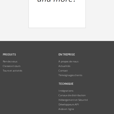
PRODUITS
ENTREPRISE
Rendez vous
À propos de nous
Classes et cours
Actualités
Tours et activités
Contact
Témoignages clients
TECHNIQUE
Intégrations
Canaux de distribution
Hébergement et Sécurité
Développeurs API
Aide en ligne