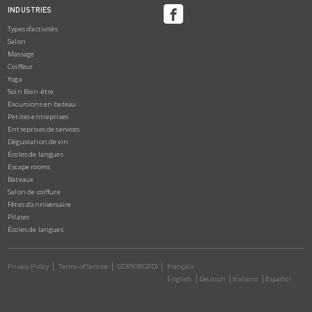
INDUSTRIES
Types d’activités
Salon
Massage
Coiffeur
Yoga
Soin Bien-être
Excursions en bateau
Petites entreprises
Entreprises de services
Dégustation de vin
Écoles de langues
Escape rooms
Bateaux
Salon de coiffure
Fêtes d’anniversaire
Pilates
Écoles de langues
Privacy Policy
Terms of Service
GDPR (RGPD)
Français
English
Deutsch
Italiano
Español