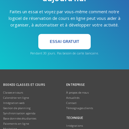
Faites un essai et voyez par vous-même comment notre
logiciel de réservation de cours en ligne peut vous aider à
organiser, à automatiser et à développer votre activité.
ESSAI GRATUIT
Pendant 30 jours. Pas besoin de carte bancaire.
BOOKEO CLASSES ET COURS
ENTREPRISE
Classes et cours
À propos de nous
Calendrier en ligne
Actualités
Intégration web
Contact
Gestion de planning
Témoignages clients
Synchronisation agenda
TECHNIQUE
Base données étudiantes
Paiements en ligne
Intégrations
Marketing