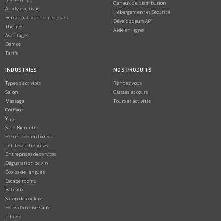
Canaux de distribution
Analyse activité
Hébergement et Sécurité
Renonciations numériques
Développeurs API
Thèmes
Aide en ligne
Avantages
Démos
Tarifs
INDUSTRIES
NOS PRODUITS
Types d’activités
Rendez vous
Salon
Classes et cours
Massage
Tours et activités
Coiffeur
Yoga
Soin Bien-être
Excursions en bateau
Petites entreprises
Entreprises de services
Dégustation de vin
Écoles de langues
Escape rooms
Bateaux
Salon de coiffure
Fêtes d’anniversaire
Pilates