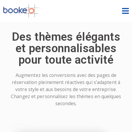
Classes et cours
Des thèmes élégants
ACCUEIL
et personnalisables
FONCTIONNALITÉS
pour toute activité
THÈMES
Augmentez les conversions avec des pages de
DÉMOS
réservation pleinement réactives qui s’adaptent à
votre style et aux besoins de votre entreprise.
TARIFS
Changez et personnalisez les thèmes en quelques
secondes.
ESSAI GRATUIT
SE CONNECTER
FRANÇAIS