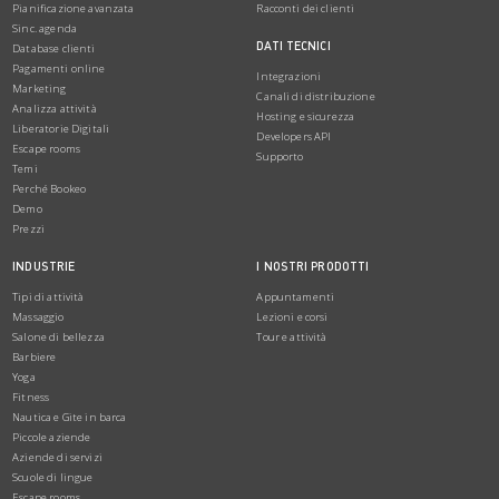
Pianificazione avanzata
Racconti dei clienti
Sinc. agenda
DATI TECNICI
Database clienti
Pagamenti online
Integrazioni
Marketing
Canali di distribuzione
Analizza attività
Hosting e sicurezza
Liberatorie Digitali
Developers API
Escape rooms
Supporto
Temi
Perché Bookeo
Demo
Prezzi
INDUSTRIE
I NOSTRI PRODOTTI
Tipi di attività
Appuntamenti
Massaggio
Lezioni e corsi
Salone di bellezza
Tour e attività
Barbiere
Yoga
Fitness
Nautica e Gite in barca
Piccole aziende
Aziende di servizi
Scuole di lingue
Escape rooms