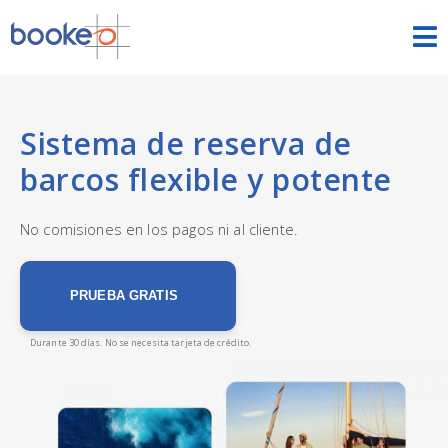
Tours y actividades
INICIO
Sistema de reserva de
barcos flexible y potente
FUNCIONES
TEMAS
No comisiones en los pagos ni al cliente.
ESCAPE ROOMS
PRUEBA GRATIS
DEMOS
Durante 30 días. No se necesita tarjeta de crédito.
PRECIOS
PRUEBA GRATIS
INICIAR SESIÓN
ESPAÑOL