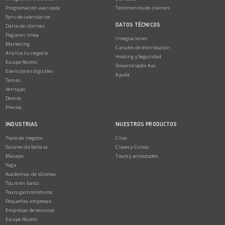
Programación avanzada
Testimonios de clientes
Sync de calendarios
DATOS TÉCNICOS
Datos de clientes
Pagos en línea
Integraciones
Marketing
Canales de distribución
Analiza tu negocio
Hosting y Seguridad
Escape Rooms
Desarrollador Api
Exenciones digitales
Ayuda
Temas
Ventajas
Demos
Precios
INDUSTRIAS
NUESTROS PRODUCTOS
Tipos de negocio
Citas
Salones de belleza
Clases y Cursos
Masajes
Tours y actividades
Yoga
Academias de idiomas
Tours en barco
Tours gastronómicos
Pequeñas empresas
Empresas de servicios
Escape Rooms