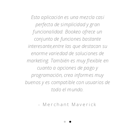
Esta aplicación es una mezcla casi
bado
perfecta de simplicidad y gran
sol
acen
funcionalidad. Bookeo ofrece un
has
0. No
conjunto de funciones bastante
las 
tales
interesante,entre las que destacan su
solo
 de
enorme variedad de soluciones de
co
 de
marketing. También es muy flexible en
da
dario
cuanto a opciones de pago y
clas
mbién
programación, crea informes muy
de c
buenos y es compatible con usuarios de
todo el mundo.
- Merchant Maverick