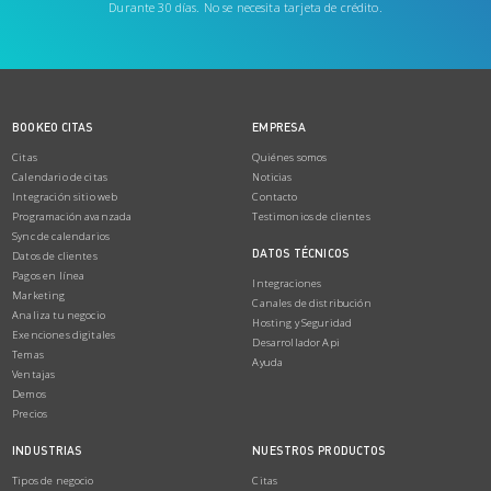
Durante 30 días. No se necesita tarjeta de crédito.
BOOKEO CITAS
EMPRESA
Citas
Quiénes somos
Calendario de citas
Noticias
Integración sitio web
Contacto
Programación avanzada
Testimonios de clientes
Sync de calendarios
DATOS TÉCNICOS
Datos de clientes
Pagos en línea
Integraciones
Marketing
Canales de distribución
Analiza tu negocio
Hosting y Seguridad
Exenciones digitales
Desarrollador Api
Temas
Ayuda
Ventajas
Demos
Precios
INDUSTRIAS
NUESTROS PRODUCTOS
Tipos de negocio
Citas