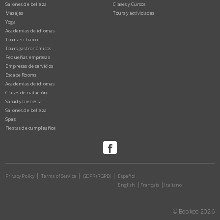
Salones de belleza
Clases y Cursos
Masajes
Tours y actividades
Yoga
Academias de idiomas
Tours en barco
Tours gastronómicos
Pequeñas empresas
Empresas de servicios
Escape Rooms
Academias de idiomas
Clases de natación
Salud y bienestar
Salones de belleza
Spas
Fiestas de cumpleaños
Privacy Policy
Terms of Service
GDPR (RGPD)
Español
English
Français
Italiano
© Bookeo 2026