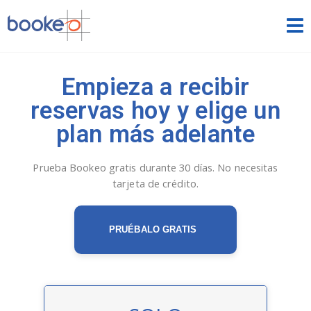
Citas
Empieza a recibir
INICIO
reservas hoy y elige un
FUNCIONES
plan más adelante
TEMAS
Prueba Bookeo gratis durante 30 días. No necesitas
tarjeta de crédito.
DEMOS
PRECIOS
PRUÉBALO GRATIS
PRUEBA GRATIS
INICIAR SESIÓN
ESPAÑOL