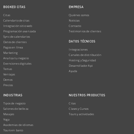
BOOKEO CITAS
EMPRESA
Citas
Quiénes somos
Calendario de citas
Noticias
Integración sitio web
Contacto
Programación avanzada
Testimonios de clientes
Sync de calendarios
DATOS TÉCNICOS
Datos de clientes
Pagos en línea
Integraciones
Marketing
Canales de distribución
Analiza tu negocio
Hosting y Seguridad
Exenciones digitales
Desarrollador Api
Temas
Ayuda
Ventajas
Demos
Precios
INDUSTRIAS
NUESTROS PRODUCTOS
Tipos de negocio
Citas
Salones de belleza
Clases y Cursos
Masajes
Tours y actividades
Yoga
Academias de idiomas
Tours en barco