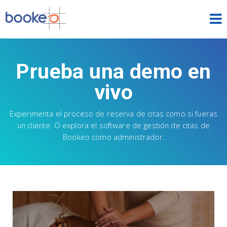
Citas
Prueba una demo en
INICIO
vivo
FUNCIONES
Experimenta el proceso de reserva de citas como si fueras
TEMAS
un cliente. O explora el software de gestión de citas de
Bookeo como administrador.
DEMOS
PRECIOS
PRUEBA GRATIS
INICIAR SESIÓN
ESPAÑOL