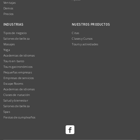
Ventajas
Demos
Precios
INDUSTRIAS
NUESTROS PRODUCTOS
Tipos de negocio
Citas
Salones de belleza
Clases y Cursos
Masajes
Tours y actividades
Yoga
Academias de idiomas
Tours en barco
Tours gastronómicos
Pequeñas empresas
Empresas de servicios
Escape Rooms
Academias de idiomas
Clases de natación
Salud y bienestar
Salones de belleza
Spas
Fiestas de cumpleaños