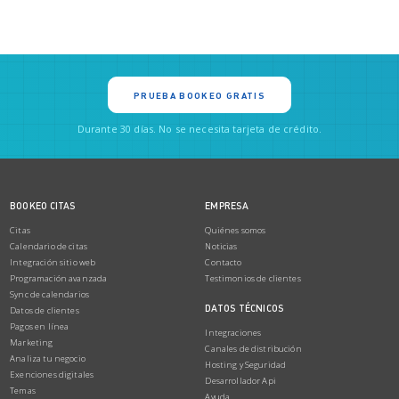
PRUEBA BOOKEO GRATIS
Durante 30 días. No se necesita tarjeta de crédito.
BOOKEO CITAS
EMPRESA
Citas
Quiénes somos
Calendario de citas
Noticias
Integración sitio web
Contacto
Programación avanzada
Testimonios de clientes
Sync de calendarios
DATOS TÉCNICOS
Datos de clientes
Pagos en línea
Integraciones
Marketing
Canales de distribución
Analiza tu negocio
Hosting y Seguridad
Exenciones digitales
Desarrollador Api
Temas
Ayuda