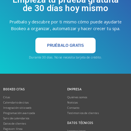
de 30 días hoy mismo
Pruébalo y descubre por ti mismo cómo puede ayudarte
Bookeo a organizar, automatizar y hacer crecer tu spa.
PRUÉBALO GRATIS
Durante 30 días. No se necesita tarjeta de crédito.
BOOKEO CITAS
EMPRESA
Citas
Quiénes somos
Calendario de citas
Noticias
Integración sitio web
Contacto
Programación avanzada
Testimonios de clientes
Sync de calendarios
DATOS TÉCNICOS
Datos de clientes
Pagos en línea
Integraciones