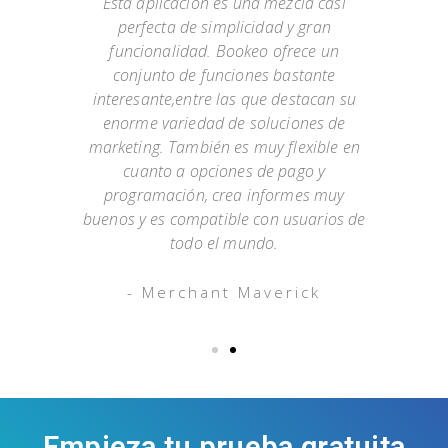
Esta aplicación es una mezcla casi
bado
perfecta de simplicidad y gran
sol
acen
funcionalidad. Bookeo ofrece un
has
0. No
conjunto de funciones bastante
las 
tales
interesante,entre las que destacan su
solo
 de
enorme variedad de soluciones de
co
 de
marketing. También es muy flexible en
da
dario
cuanto a opciones de pago y
clas
mbién
programación, crea informes muy
de c
buenos y es compatible con usuarios de
todo el mundo.
- Merchant Maverick
Empieza tu prueba gratuita