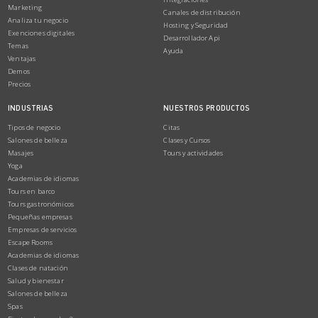
Marketing
Canales de distribución
Analiza tu negocio
Hosting y Seguridad
Exenciones digitales
Desarrollador Api
Temas
Ayuda
Ventajas
Demos
Precios
INDUSTRIAS
NUESTROS PRODUCTOS
Tipos de negocio
Citas
Salones de belleza
Clases y Cursos
Masajes
Tours y actividades
Yoga
Academias de idiomas
Tours en barco
Tours gastronómicos
Pequeñas empresas
Empresas de servicios
Escape Rooms
Academias de idiomas
Clases de natación
Salud y bienestar
Salones de belleza
Spas