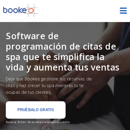
Citas
Software de
INICIO
programación de citas de
FUNCIONES
spa que te simplifica la
vida y aumenta tus ventas
TEMAS
Deja que Bookeo gestione tus reservas de
DEMOS
citas y haz crecer tu spa mientras tú te
ocupas de tus clientes.
PRECIOS
PRUÉBALO GRATIS
PRUEBA GRATIS
INICIAR SESIÓN
ESPAÑOL
Durante 30 días. No se necesita tarjeta de crédito.