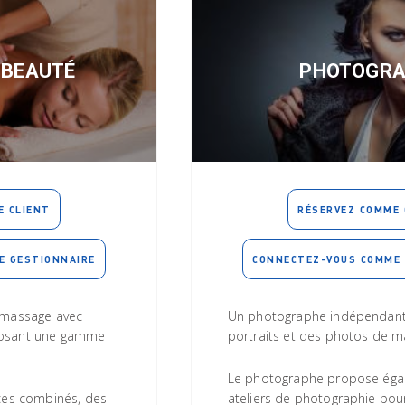
 BEAUTÉ
PHOTOGRA
E CLIENT
RÉSERVEZ COMME 
E GESTIONNAIRE
CONNECTEZ-VOUS COMME 
e massage avec
Un photographe indépendant
posant une gamme
portraits et des photos de m
Le photographe propose éga
ices combinés, des
ateliers de photographie pour