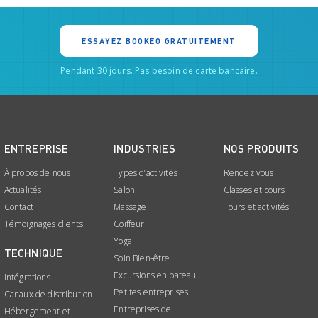
ESSAYEZ BOOKEO GRATUITEMENT
Pendant 30 jours. Pas besoin de carte bancaire.
ENTREPRISE
INDUSTRIES
NOS PRODUITS
À propos de nous
Types d’activités
Rendez vous
Actualités
Salon
Classes et cours
Contact
Massage
Tours et activités
Témoignages clients
Coiffeur
Yoga
TECHNIQUE
Soin Bien-être
Excursions en bateau
Intégrations
Petites entreprises
Canaux de distribution
Entreprises de
Hébergement et