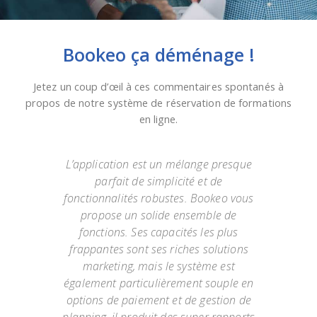
Bookeo ça déménage !
Jetez un coup d’œil à ces commentaires spontanés à
propos de notre système de réservation de formations
en ligne.
des
L’application est un mélange presque
Bo
 que
parfait de simplicité et de
sol
arce
fonctionnalités robustes. Bookeo vous
j'a
si
propose un solide ensemble de
q
 ils
fonctions. Ses capacités les plus
sim
 la
frappantes sont ses riches solutions
of
se de
marketing, mais le système est
créa
s
également particulièrement souple en
s et
options de paiement et de gestion de
hor
ez-
planning, il produit des super rapports
la