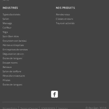
INDUSTRIES
NOS PRODUITS
Types d’activités
Rendez vous
Salon
Classes et cours
Massage
Tours et activités
Coiffeur
Yoga
Soin Bien-être
Excursions en bateau
Petites entreprises
Entreprises de services
Dégustation de vin
Écoles de langues
Escape rooms
Bateaux
Salon de coiffure
Fêtes d’anniversaire
Pilates
Écoles de langues
© Bookeo 2026
Privacy Policy
Terms of Service
GDPR (RGPD)
Français