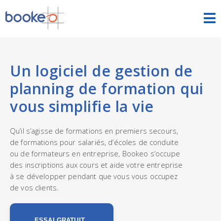
Classes et cours
ACCUEIL
Un logiciel de gestion de
planning de formation qui
FONCTIONNALITÉS
vous simplifie la vie
THÈMES
Qu’il s’agisse de formations en premiers secours,
DÉMOS
de formations pour salariés, d’écoles de conduite
ou de formateurs en entreprise, Bookeo s’occupe
TARIFS
des inscriptions aux cours et aide votre entreprise
à se développer pendant que vous vous occupez
de vos clients.
ESSAI GRATUIT
SE CONNECTER
FRANÇAIS
ESSAI GRATUIT