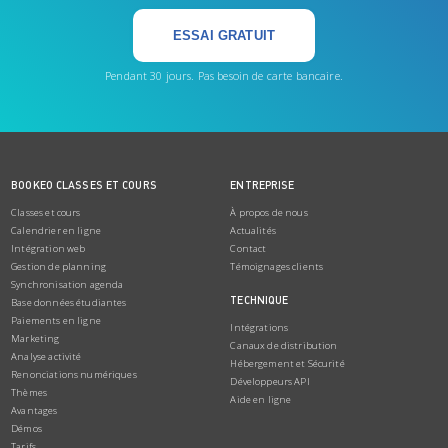
ESSAI GRATUIT
Pendant 30 jours. Pas besoin de carte bancaire.
BOOKEO CLASSES ET COURS
ENTREPRISE
Classes et cours
À propos de nous
Calendrier en ligne
Actualités
Intégration web
Contact
Gestion de planning
Témoignages clients
Synchronisation agenda
TECHNIQUE
Base données étudiantes
Paiements en ligne
Intégrations
Marketing
Canaux de distribution
Analyse activité
Hébergement et Sécurité
Renonciations numériques
Développeurs API
Thèmes
Aide en ligne
Avantages
Démos
Tarifs