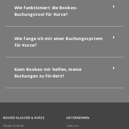
Wie funktioniert die Bookeo-
Buchungstool für Kurse?
Wie fange ich mit einer Buchungssystem
für Kurse?
Kann Bookeo mir helfen, meine
Buchungen zu fördern?
BOOKEO KLASSEN & KURSE
UNTERNEHMEN
Klassen & Kurse
Über uns