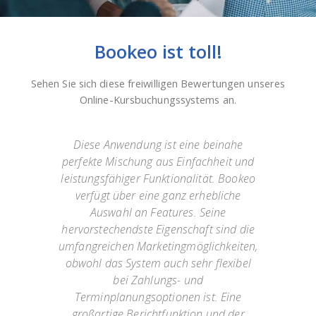
Bookeo ist toll!
Sehen Sie sich diese freiwilligen Bewertungen unseres
Online-Kursbuchungssystems an.
Diese Anwendung ist eine beinahe
isher
perfekte Mischung aus Einfachheit und
Term
htig
leistungsfähiger Funktionalität. Bookeo
erl
keo
verfügt über eine ganz erhebliche
ma
onen
Auswahl an Features. Seine
ver
iner
hervorstechendste Eigenschaft sind die
wie
von
umfangreichen Marketingmöglichkeiten,
Ku
e
obwohl das System auch sehr flexibel
s;
bei Zahlungs- und
V
Terminplanungsoptionen ist. Eine
n.
großartige Berichtfunktion und der
u