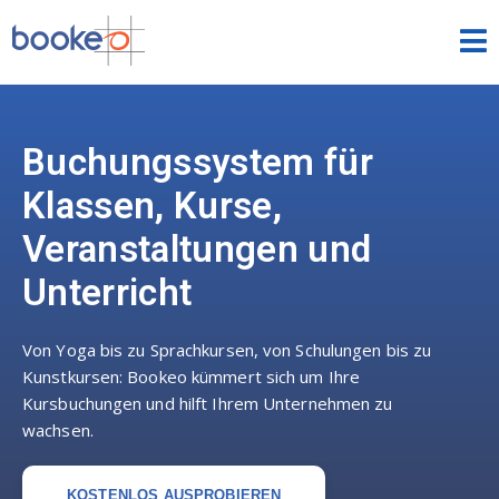
Klassen & Kurse
START
Buchungssystem für
Klassen, Kurse,
FUNKTIONEN
Veranstaltungen und
DESIGNS
Unterricht
DEMOS
Von Yoga bis zu Sprachkursen, von Schulungen bis zu
PREISE
Kunstkursen: Bookeo kümmert sich um Ihre
Kursbuchungen und hilft Ihrem Unternehmen zu
GRATIS-TEST
wachsen.
EINLOGGEN
DEUTSCH
KOSTENLOS AUSPROBIEREN