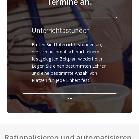
Termine an.
Unterrichtsstunden
Kur
Bieten Sie Unterrichtsstunden an,
Biet
die sich automatisch nach einem
Sie 
festgelegten Zeitplan wiederholen.
Nach
Legen Sie einen bestimmten Lehrer
Erla
und eine bestimmte Anzahl von
Kurs
Plätzen für jede Einheit fest.
abzu
Rationalisieren und automatisieren